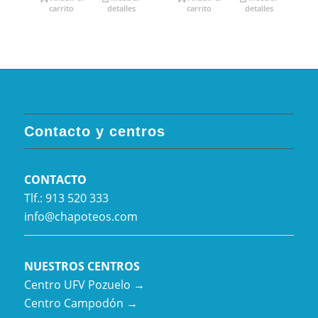
carrito
detalles
carrito
detalles
Contacto y centros
CONTACTO
Tlf.: 913 520 333
info@chapoteos.com
NUESTROS CENTROS
Centro UFV Pozuelo →
Centro Campodón →