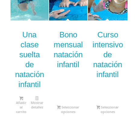
4.50
Una
Bono
Curso
clase
mensual
intensivo
suelta
natación
de
de
infantil
natación
natación
infantil
infantil
Añadir
Mostrar
al
detalles
Seleccionar
Seleccionar
carrito
opciones
opciones