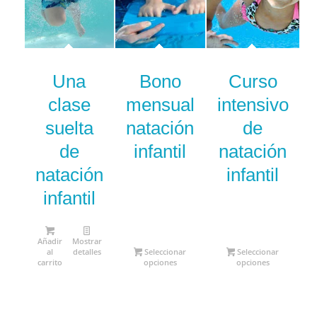
4.50
Una
Bono
Curso
clase
mensual
intensivo
suelta
natación
de
de
infantil
natación
natación
infantil
infantil
Añadir
Mostrar
al
detalles
Seleccionar
Seleccionar
carrito
opciones
opciones