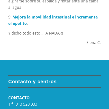
a girarse sobre su espalda y flotar ante una caída
al agua.
9.
Mejora la movilidad intestinal e incrementa
el apetito
.
Y dicho todo esto… ¡A NADAR!
Elena C.
Contacto y centros
CONTACTO
Tlf.: 913 520 333