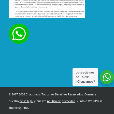
Lunes-viernes
de 9 a 20h
¿Chateamos?
© 2017-2026 Chapoteos. Todos los Derechos Reservados. Consulta
nuestro
aviso legal
y nuestra
política de privacidad
. -
Enfold WordPress
Theme by Kriesi